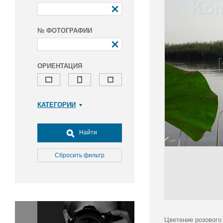
№ ФОТОГРАФИИ
ОРИЕНТАЦИЯ
КАТЕГОРИИ
Армия и ВПК
Досуг, туризм и отдых
Найти
Культура
Медицина
Сбросить фильтр
Наука
Образование
Общество
Окружающая среда
Политика
Цветение розового 