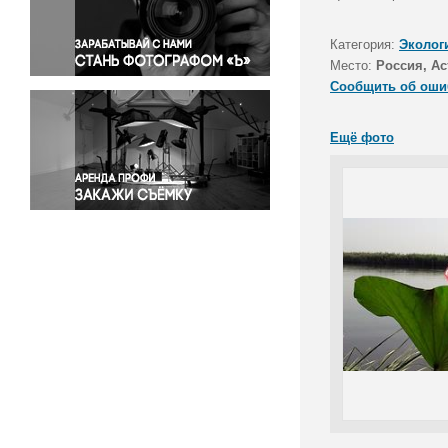
Правосудие
Происшествия и конфликты
Категория:
Эколог
Религия
Место:
Россия, Ас
Сообщить об оши
Светская жизнь
Спорт
Ещё фото
Экология
Экономика и бизнес