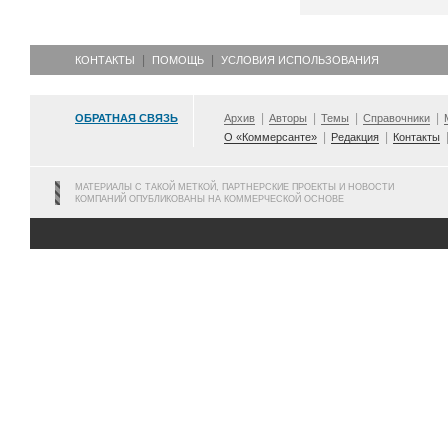
КОНТАКТЫ
ПОМОЩЬ
УСЛОВИЯ ИСПОЛЬЗОВАНИЯ
ОБРАТНАЯ СВЯЗЬ
Архив
Авторы
Темы
Справочники
О «Коммерсанте»
Редакция
Контакты
МАТЕРИАЛЫ С ТАКОЙ МЕТКОЙ, ПАРТНЕРСКИЕ ПРОЕКТЫ И НОВОСТИ
КОМПАНИЙ ОПУБЛИКОВАНЫ НА КОММЕРЧЕСКОЙ ОСНОВЕ