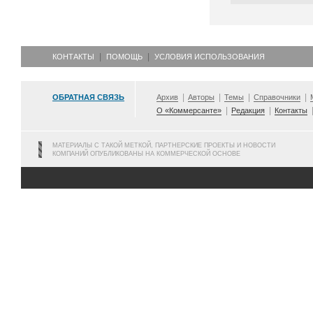
КОНТАКТЫ
ПОМОЩЬ
УСЛОВИЯ ИСПОЛЬЗОВАНИЯ
ОБРАТНАЯ СВЯЗЬ
Архив
Авторы
Темы
Справочники
О «Коммерсанте»
Редакция
Контакты
МАТЕРИАЛЫ С ТАКОЙ МЕТКОЙ, ПАРТНЕРСКИЕ ПРОЕКТЫ И НОВОСТИ
КОМПАНИЙ ОПУБЛИКОВАНЫ НА КОММЕРЧЕСКОЙ ОСНОВЕ