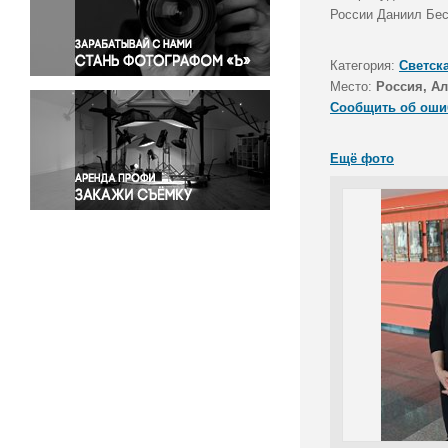
Правосудие
России Даниил Бес
Происшествия и конфликты
Религия
Категория:
Светск
Место:
Россия, Ал
Светская жизнь
Сообщить об оши
Спорт
Экология
Ещё фото
Экономика и бизнес