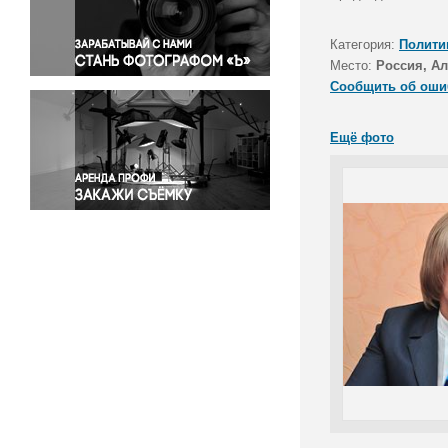
Правосудие
Происшествия и конфликты
Категория:
Полити
Религия
Место:
Россия, Ал
Сообщить об оши
Светская жизнь
Спорт
Ещё фото
Экология
Экономика и бизнес