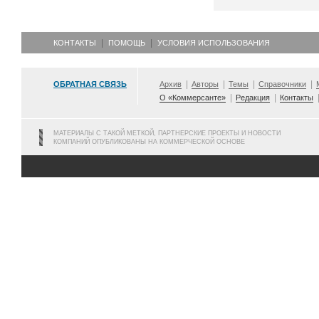
КОНТАКТЫ
ПОМОЩЬ
УСЛОВИЯ ИСПОЛЬЗОВАНИЯ
ОБРАТНАЯ СВЯЗЬ
Архив
Авторы
Темы
Справочники
О «Коммерсанте»
Редакция
Контакты
МАТЕРИАЛЫ С ТАКОЙ МЕТКОЙ, ПАРТНЕРСКИЕ ПРОЕКТЫ И НОВОСТИ
КОМПАНИЙ ОПУБЛИКОВАНЫ НА КОММЕРЧЕСКОЙ ОСНОВЕ