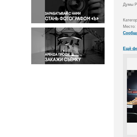
Правосудие
Думы Р
Происшествия и конфликты
Религия
Катего
Место:
Светская жизнь
Сообщ
Спорт
Экология
Ещё ф
Экономика и бизнес