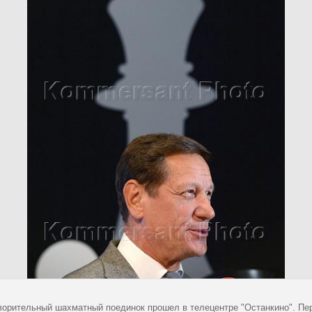
ворительный шахматный поединок прошел в телецентре "Останкино". Пе