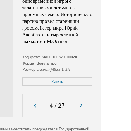
одновременной игры с
талантливыми детьми из
приемных семей. Историческую
партию провел старейший
гроссмейстер мира Юрий
Авербах и четырехлетний
шахматист М.Осипов.
Код фото:
KMO_160329_00024_1
Формат файла:
jpg
Размер файла (Мбайт):
3,8
Размер фото (пикс.):
3201x4652
Купить
4
/
27
рвый заместитель председателя Государственной