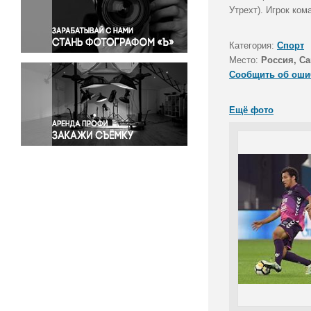
Правосудие
Утрехт). Игрок ком
Происшествия и конфликты
Религия
Категория:
Спорт
Место:
Россия, Са
Светская жизнь
Сообщить об оши
Спорт
Экология
Ещё фото
Экономика и бизнес