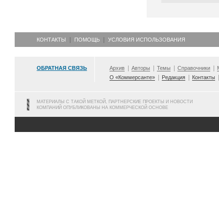
КОНТАКТЫ
ПОМОЩЬ
УСЛОВИЯ ИСПОЛЬЗОВАНИЯ
ОБРАТНАЯ СВЯЗЬ
Архив
Авторы
Темы
Справочники
О «Коммерсанте»
Редакция
Контакты
МАТЕРИАЛЫ С ТАКОЙ МЕТКОЙ, ПАРТНЕРСКИЕ ПРОЕКТЫ И НОВОСТИ
КОМПАНИЙ ОПУБЛИКОВАНЫ НА КОММЕРЧЕСКОЙ ОСНОВЕ