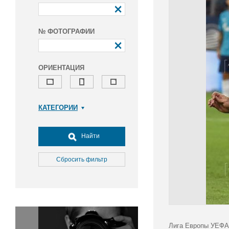
№ ФОТОГРАФИИ
ОРИЕНТАЦИЯ
КАТЕГОРИИ
Армия и ВПК
Досуг, туризм и отдых
Найти
Культура
Медицина
Сбросить фильтр
Наука
Образование
Общество
Окружающая среда
Политика
Лига Европы УЕФА 