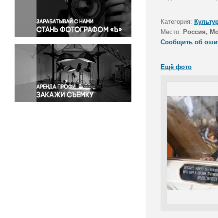
Правосудие
Происшествия и конфликты
Категория:
Культу
Религия
Место:
Россия, М
Сообщить об оши
Светская жизнь
Спорт
Ещё фото
Экология
Экономика и бизнес