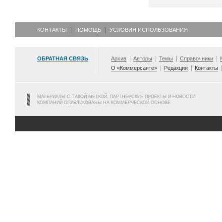
КОНТАКТЫ
ПОМОЩЬ
УСЛОВИЯ ИСПОЛЬЗОВАНИЯ
ОБРАТНАЯ СВЯЗЬ
Архив
Авторы
Темы
Справочники
О «Коммерсанте»
Редакция
Контакты
МАТЕРИАЛЫ С ТАКОЙ МЕТКОЙ, ПАРТНЕРСКИЕ ПРОЕКТЫ И НОВОСТИ
КОМПАНИЙ ОПУБЛИКОВАНЫ НА КОММЕРЧЕСКОЙ ОСНОВЕ