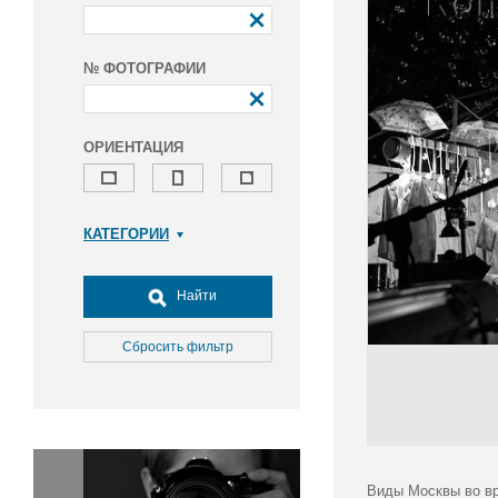
№ ФОТОГРАФИИ
ОРИЕНТАЦИЯ
КАТЕГОРИИ
Армия и ВПК
Досуг, туризм и отдых
Найти
Культура
Медицина
Сбросить фильтр
Наука
Образование
Общество
Окружающая среда
Политика
Виды Москвы во вр