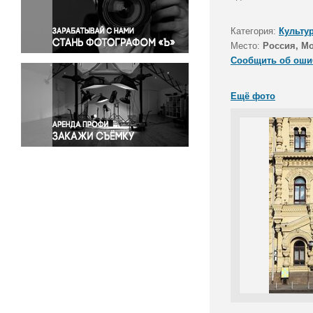
Правосудие
Происшествия и конфликты
Категория:
Культу
Религия
Место:
Россия, М
Сообщить об оши
Светская жизнь
Спорт
Ещё фото
Экология
Экономика и бизнес