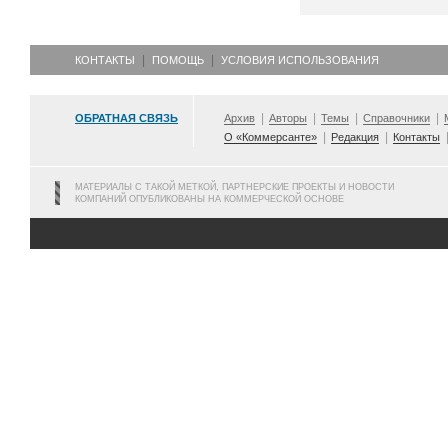
КОНТАКТЫ
ПОМОЩЬ
УСЛОВИЯ ИСПОЛЬЗОВАНИЯ
ОБРАТНАЯ СВЯЗЬ
Архив
Авторы
Темы
Справочники
О «Коммерсанте»
Редакция
Контакты
МАТЕРИАЛЫ С ТАКОЙ МЕТКОЙ, ПАРТНЕРСКИЕ ПРОЕКТЫ И НОВОСТИ
КОМПАНИЙ ОПУБЛИКОВАНЫ НА КОММЕРЧЕСКОЙ ОСНОВЕ