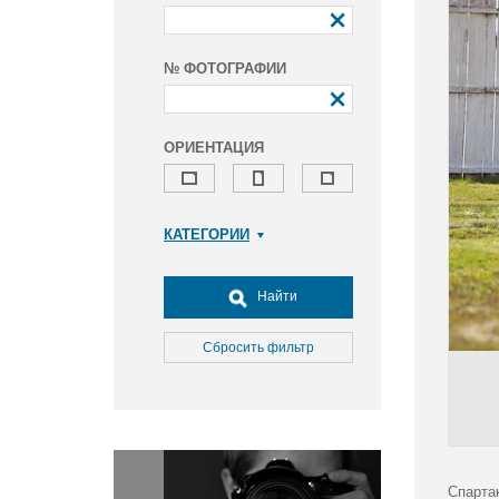
№ ФОТОГРАФИИ
ОРИЕНТАЦИЯ
КАТЕГОРИИ
Армия и ВПК
Досуг, туризм и отдых
Найти
Культура
Медицина
Сбросить фильтр
Наука
Образование
Общество
Окружающая среда
Политика
Спарта