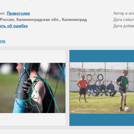
рия:
Правосудие
Автор и аг
Россия, Калининградская обл., Калининград
Дата собы
ить об ошибке
Дата доба
ото