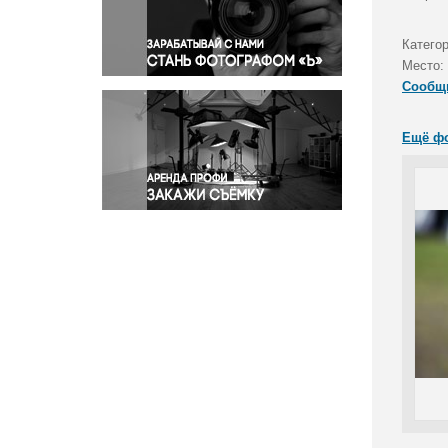
Правосудие
Происшествия и конфликты
Катего
Религия
Место:
Сообщ
Светская жизнь
Спорт
Ещё ф
Экология
Экономика и бизнес