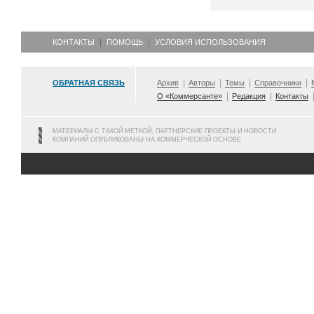
КОНТАКТЫ
ПОМОЩЬ
УСЛОВИЯ ИСПОЛЬЗОВАНИЯ
ОБРАТНАЯ СВЯЗЬ
Архив
Авторы
Темы
Справочники
О «Коммерсанте»
Редакция
Контакты
МАТЕРИАЛЫ С ТАКОЙ МЕТКОЙ, ПАРТНЕРСКИЕ ПРОЕКТЫ И НОВОСТИ
КОМПАНИЙ ОПУБЛИКОВАНЫ НА КОММЕРЧЕСКОЙ ОСНОВЕ