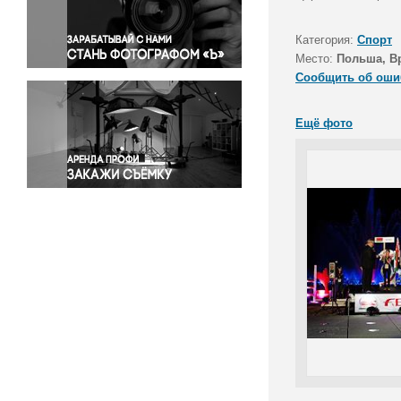
Правосудие
Происшествия и конфликты
Категория:
Спорт
Религия
Место:
Польша, В
Сообщить об оши
Светская жизнь
Спорт
Ещё фото
Экология
Экономика и бизнес