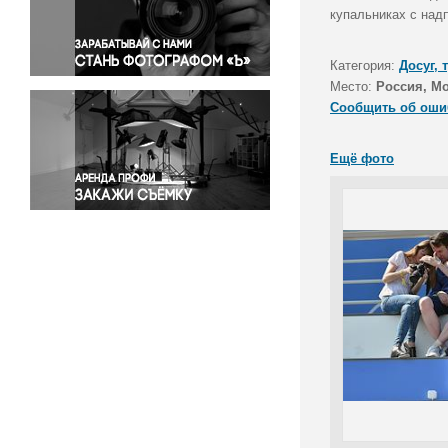
Правосудие
купальниках с над
Происшествия и конфликты
Религия
Категория:
Досуг, 
Место:
Россия, М
Светская жизнь
Сообщить об оши
Спорт
Экология
Ещё фото
Экономика и бизнес