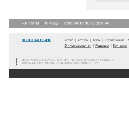
КОНТАКТЫ
ПОМОЩЬ
УСЛОВИЯ ИСПОЛЬЗОВАНИЯ
ОБРАТНАЯ СВЯЗЬ
Архив
Авторы
Темы
Справочники
О «Коммерсанте»
Редакция
Контакты
МАТЕРИАЛЫ С ТАКОЙ МЕТКОЙ, ПАРТНЕРСКИЕ ПРОЕКТЫ И НОВОСТИ
КОМПАНИЙ ОПУБЛИКОВАНЫ НА КОММЕРЧЕСКОЙ ОСНОВЕ