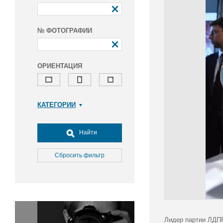
№ ФОТОГРАФИИ
ОРИЕНТАЦИЯ
КАТЕГОРИИ
Армия и ВПК
Досуг, туризм и отдых
Найти
Культура
Медицина
Сбросить фильтр
Наука
Образование
Общество
Окружающая среда
Политика
Лидер партии ЛДПР