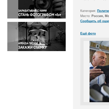
Правосудие
Происшествия и конфликты
Категория:
Полити
Религия
Место:
Россия, М
Сообщить об оши
Светская жизнь
Спорт
Ещё фото
Экология
Экономика и бизнес