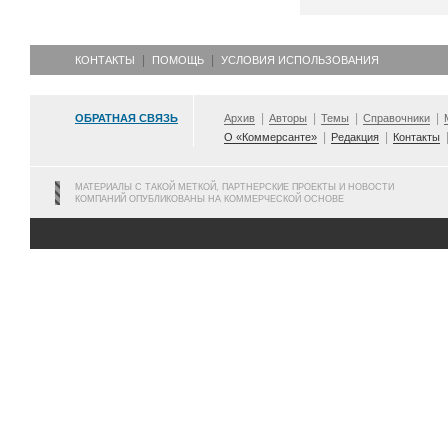
КОНТАКТЫ
ПОМОЩЬ
УСЛОВИЯ ИСПОЛЬЗОВАНИЯ
ОБРАТНАЯ СВЯЗЬ
Архив
Авторы
Темы
Справочники
О «Коммерсанте»
Редакция
Контакты
МАТЕРИАЛЫ С ТАКОЙ МЕТКОЙ, ПАРТНЕРСКИЕ ПРОЕКТЫ И НОВОСТИ
КОМПАНИЙ ОПУБЛИКОВАНЫ НА КОММЕРЧЕСКОЙ ОСНОВЕ