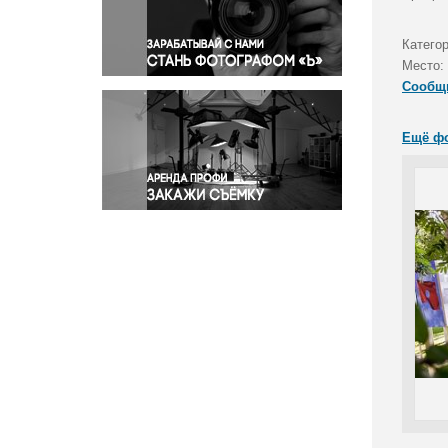
Правосудие
Происшествия и конфликты
Катего
Религия
Место:
Сообщ
Светская жизнь
Спорт
Ещё ф
Экология
Экономика и бизнес