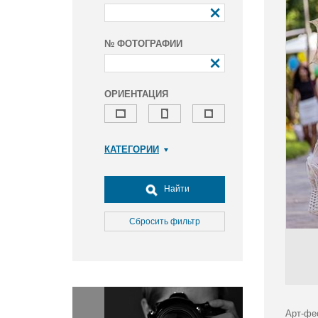
№ ФОТОГРАФИИ
ОРИЕНТАЦИЯ
КАТЕГОРИИ
Армия и ВПК
Досуг, туризм и отдых
Найти
Культура
Медицина
Сбросить фильтр
Наука
Образование
Общество
Окружающая среда
Политика
Арт-фе