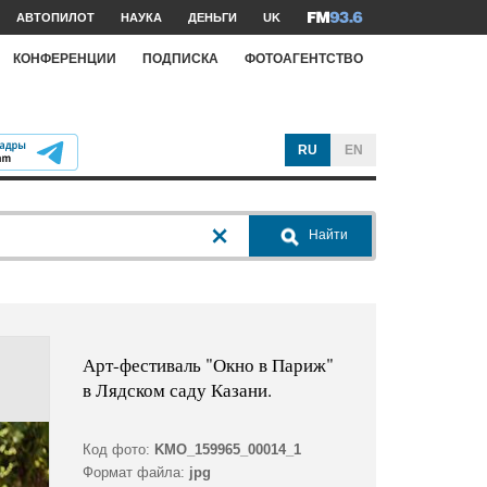
АВТОПИЛОТ
НАУКА
ДЕНЬГИ
UK
КОНФЕРЕНЦИИ
ПОДПИСКА
ФОТОАГЕНТСТВО
RU
EN
Найти
Арт-фестиваль "Окно в Париж"
в Лядском саду Казани.
Код фото:
KMO_159965_00014_1
Формат файла:
jpg