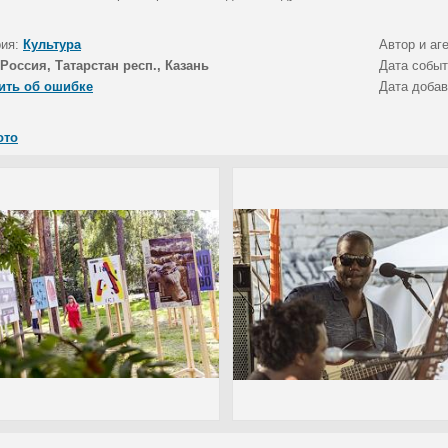
рия:
Культура
Автор и аг
Россия, Татарстан респ., Казань
Дата собы
ить об ошибке
Дата доба
ото