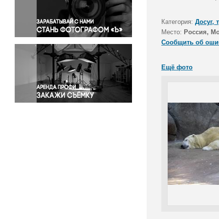
Правосудие
Происшествия и конфликты
Категория:
Досуг, 
Религия
Место:
Россия, М
Сообщить об оши
Светская жизнь
Спорт
Ещё фото
Экология
Экономика и бизнес