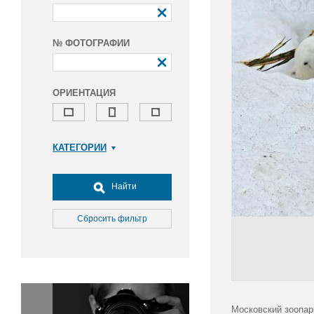
№ ФОТОГРАФИИ
ОРИЕНТАЦИЯ
КАТЕГОРИИ
Армия и ВПК
Досуг, туризм и отдых
Найти
Культура
Медицина
Сбросить фильтр
Наука
Образование
Общество
Окружающая среда
Политика
Московский зоопар