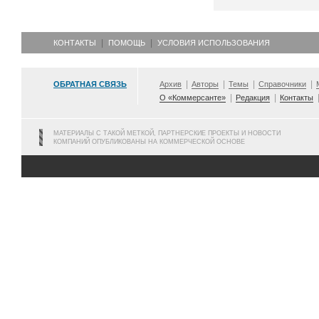
КОНТАКТЫ
ПОМОЩЬ
УСЛОВИЯ ИСПОЛЬЗОВАНИЯ
ОБРАТНАЯ СВЯЗЬ
Архив
Авторы
Темы
Справочники
О «Коммерсанте»
Редакция
Контакты
МАТЕРИАЛЫ С ТАКОЙ МЕТКОЙ, ПАРТНЕРСКИЕ ПРОЕКТЫ И НОВОСТИ
КОМПАНИЙ ОПУБЛИКОВАНЫ НА КОММЕРЧЕСКОЙ ОСНОВЕ