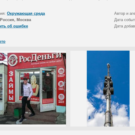
рия:
Окружающая среда
Автор и аг
Россия, Москва
Дата собы
ить об ошибке
Дата доба
ото