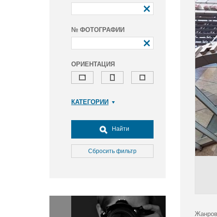
№ ФОТОГРАФИИ
ОРИЕНТАЦИЯ
КАТЕГОРИИ
Армия и ВПК
Досуг, туризм и отдых
Найти
Культура
Медицина
Сбросить фильтр
Наука
Образование
Общество
Окружающая среда
Политика
Жанров