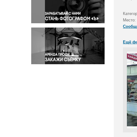
Правосудие
Происшествия и конфликты
Катего
Религия
Место:
Сообщ
Светская жизнь
Спорт
Ещё ф
Экология
Экономика и бизнес