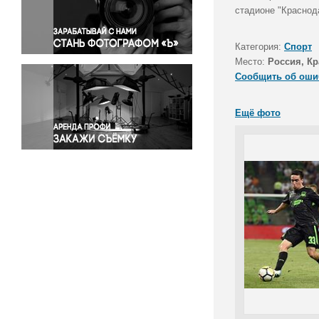
Правосудие
стадионе "Краснода
Происшествия и конфликты
Религия
Категория:
Спорт
Место:
Россия, Кр
Светская жизнь
Сообщить об оши
Спорт
Экология
Ещё фото
Экономика и бизнес