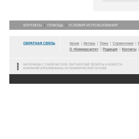
КОНТАКТЫ
ПОМОЩЬ
УСЛОВИЯ ИСПОЛЬЗОВАНИЯ
ОБРАТНАЯ СВЯЗЬ
Архив
Авторы
Темы
Справочники
О «Коммерсанте»
Редакция
Контакты
МАТЕРИАЛЫ С ТАКОЙ МЕТКОЙ, ПАРТНЕРСКИЕ ПРОЕКТЫ И НОВОСТИ
КОМПАНИЙ ОПУБЛИКОВАНЫ НА КОММЕРЧЕСКОЙ ОСНОВЕ