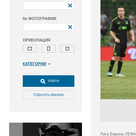
№ ФОТОГРАФИИ
ОРИЕНТАЦИЯ
КАТЕГОРИИ
Армия и ВПК
Досуг, туризм и отдых
Найти
Культура
Медицина
Сбросить фильтр
Наука
Образование
Общество
Окружающая среда
Политика
Лига Европы УЕФА 