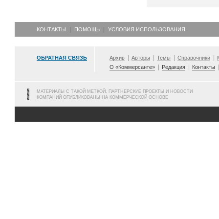
КОНТАКТЫ
ПОМОЩЬ
УСЛОВИЯ ИСПОЛЬЗОВАНИЯ
ОБРАТНАЯ СВЯЗЬ
Архив
Авторы
Темы
Справочники
О «Коммерсанте»
Редакция
Контакты
МАТЕРИАЛЫ С ТАКОЙ МЕТКОЙ, ПАРТНЕРСКИЕ ПРОЕКТЫ И НОВОСТИ
КОМПАНИЙ ОПУБЛИКОВАНЫ НА КОММЕРЧЕСКОЙ ОСНОВЕ