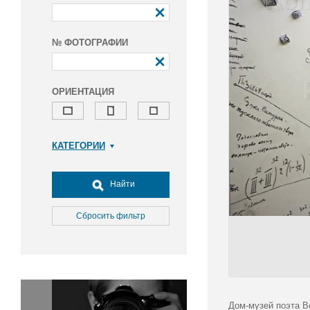
№ ФОТОГРАФИИ
ОРИЕНТАЦИЯ
КАТЕГОРИИ
Армия и ВПК
Досуг, туризм и отдых
Найти
Культура
Медицина
Сбросить фильтр
Наука
Образование
Общество
Окружающая среда
Политика
Дом-музей поэта В