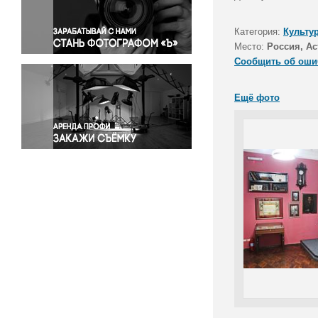
Правосудие
Происшествия и конфликты
Категория:
Культу
Религия
Место:
Россия, Ас
Сообщить об оши
Светская жизнь
Спорт
Ещё фото
Экология
Экономика и бизнес