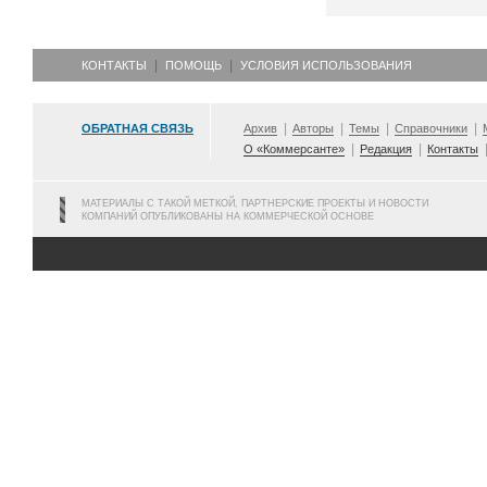
КОНТАКТЫ
ПОМОЩЬ
УСЛОВИЯ ИСПОЛЬЗОВАНИЯ
ОБРАТНАЯ СВЯЗЬ
Архив
Авторы
Темы
Справочники
О «Коммерсанте»
Редакция
Контакты
МАТЕРИАЛЫ С ТАКОЙ МЕТКОЙ, ПАРТНЕРСКИЕ ПРОЕКТЫ И НОВОСТИ
КОМПАНИЙ ОПУБЛИКОВАНЫ НА КОММЕРЧЕСКОЙ ОСНОВЕ