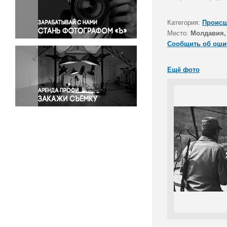
Правосудие
Происшествия и конфликты
Категория:
Происш
Религия
Место:
Молдавия,
Сообщить об оши
Светская жизнь
Спорт
Ещё фото
Экология
Экономика и бизнес