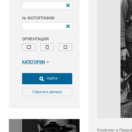
№ ФОТОГРАФИИ
ОРИЕНТАЦИЯ
КАТЕГОРИИ
Армия и ВПК
Досуг, туризм и отдых
Найти
Культура
Медицина
Сбросить фильтр
Наука
Образование
Общество
Окружающая среда
Политика
Конфликт в Придне