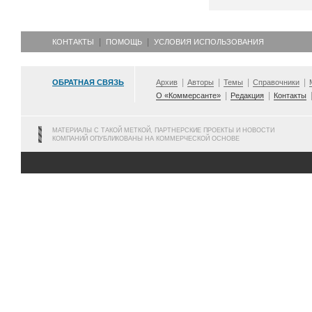
КОНТАКТЫ
ПОМОЩЬ
УСЛОВИЯ ИСПОЛЬЗОВАНИЯ
ОБРАТНАЯ СВЯЗЬ
Архив
Авторы
Темы
Справочники
О «Коммерсанте»
Редакция
Контакты
МАТЕРИАЛЫ С ТАКОЙ МЕТКОЙ, ПАРТНЕРСКИЕ ПРОЕКТЫ И НОВОСТИ
КОМПАНИЙ ОПУБЛИКОВАНЫ НА КОММЕРЧЕСКОЙ ОСНОВЕ