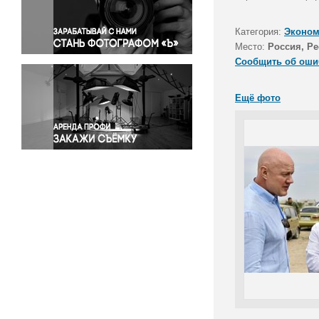
Правосудие
Происшествия и конфликты
Категория:
Эконом
Религия
Место:
Россия, Р
Сообщить об оши
Светская жизнь
Спорт
Ещё фото
Экология
Экономика и бизнес