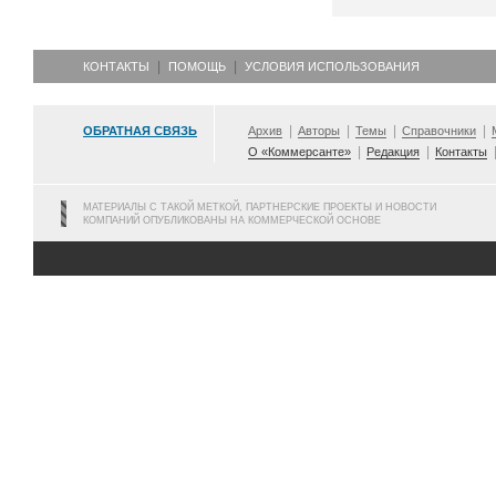
КОНТАКТЫ
ПОМОЩЬ
УСЛОВИЯ ИСПОЛЬЗОВАНИЯ
ОБРАТНАЯ СВЯЗЬ
Архив
Авторы
Темы
Справочники
О «Коммерсанте»
Редакция
Контакты
МАТЕРИАЛЫ С ТАКОЙ МЕТКОЙ, ПАРТНЕРСКИЕ ПРОЕКТЫ И НОВОСТИ
КОМПАНИЙ ОПУБЛИКОВАНЫ НА КОММЕРЧЕСКОЙ ОСНОВЕ