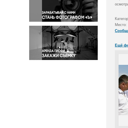
Правосудие
осмотр
Происшествия и конфликты
Религия
Катего
Место:
Светская жизнь
Сообщ
Спорт
Экология
Ещё ф
Экономика и бизнес