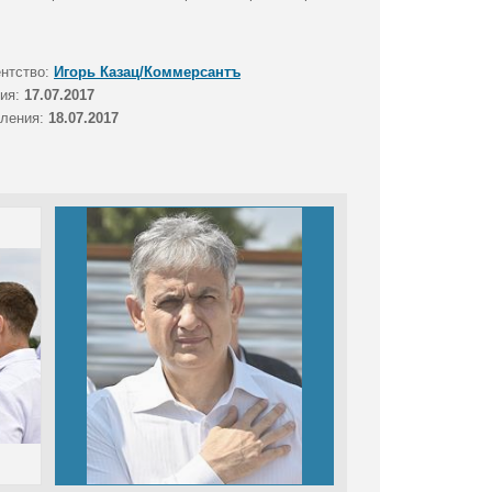
ентство:
Игорь Казац/Коммерсантъ
тия:
17.07.2017
вления:
18.07.2017