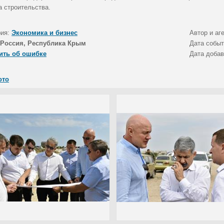
а строительства.
рия:
Экономика и бизнес
Автор и аг
Россия, Республика Крым
Дата собы
ить об ошибке
Дата доба
ото