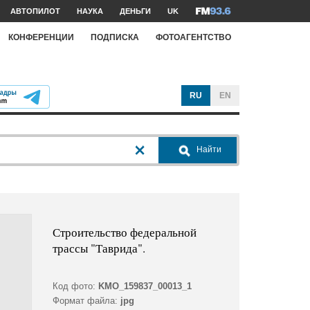
АВТОПИЛОТ
НАУКА
ДЕНЬГИ
UK
КОНФЕРЕНЦИИ
ПОДПИСКА
ФОТОАГЕНТСТВО
RU
EN
Найти
Строительство федеральной
трассы "Таврида".
Код фото:
KMO_159837_00013_1
Формат файла:
jpg