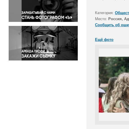
Правосудие
Происшествия и конфликты
Категория:
Общест
Религия
Место:
Россия, Ад
Сообщить об оши
Светская жизнь
Спорт
Ещё фото
Экология
Экономика и бизнес