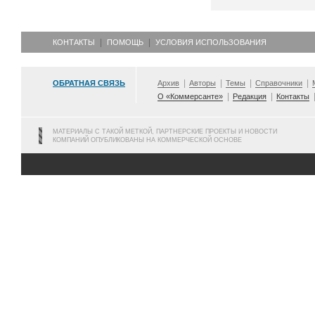
КОНТАКТЫ
ПОМОЩЬ
УСЛОВИЯ ИСПОЛЬЗОВАНИЯ
ОБРАТНАЯ СВЯЗЬ
Архив
Авторы
Темы
Справочники
О «Коммерсанте»
Редакция
Контакты
МАТЕРИАЛЫ С ТАКОЙ МЕТКОЙ, ПАРТНЕРСКИЕ ПРОЕКТЫ И НОВОСТИ
КОМПАНИЙ ОПУБЛИКОВАНЫ НА КОММЕРЧЕСКОЙ ОСНОВЕ