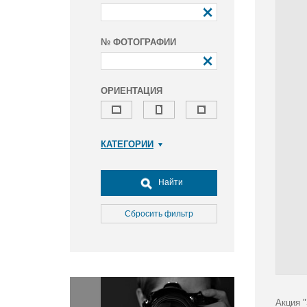
№ ФОТОГРАФИИ
ОРИЕНТАЦИЯ
КАТЕГОРИИ
Армия и ВПК
Досуг, туризм и отдых
Найти
Культура
Медицина
Сбросить фильтр
Наука
Образование
Общество
Окружающая среда
Политика
Акция 