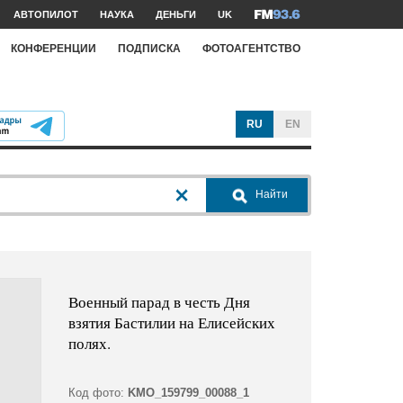
АВТОПИЛОТ
НАУКА
ДЕНЬГИ
UK
КОНФЕРЕНЦИИ
ПОДПИСКА
ФОТОАГЕНТСТВО
RU
EN
Найти
Военный парад в честь Дня
взятия Бастилии на Елисейских
полях.
Код фото:
KMO_159799_00088_1