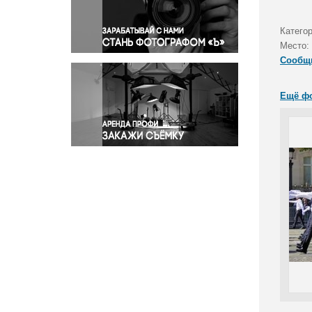
Правосудие
Происшествия и конфликты
Катего
Религия
Место:
Сообщ
Светская жизнь
Спорт
Ещё ф
Экология
Экономика и бизнес