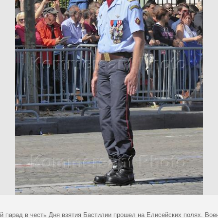
й парад в честь Дня взятия Бастилии прошел на Елисейских полях. Во