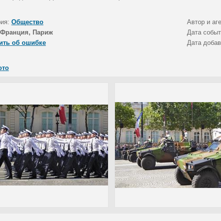
рия:
Общество
Автор и аг
Франция, Париж
Дата собы
ить об ошибке
Дата доба
ото