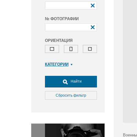
№ ФОТОГРАФИИ
ОРИЕНТАЦИЯ
КАТЕГОРИИ
Армия и ВПК
Досуг, туризм и отдых
Найти
Культура
Медицина
Сбросить фильтр
Наука
Образование
Общество
Окружающая среда
Политика
Военны