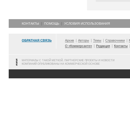
КОНТАКТЫ
ПОМОЩЬ
УСЛОВИЯ ИСПОЛЬЗОВАНИЯ
ОБРАТНАЯ СВЯЗЬ
Архив
Авторы
Темы
Справочники
О «Коммерсанте»
Редакция
Контакты
МАТЕРИАЛЫ С ТАКОЙ МЕТКОЙ, ПАРТНЕРСКИЕ ПРОЕКТЫ И НОВОСТИ
КОМПАНИЙ ОПУБЛИКОВАНЫ НА КОММЕРЧЕСКОЙ ОСНОВЕ