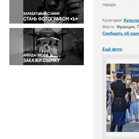
Правосудие
парада.
Происшествия и конфликты
Религия
Категория:
Культу
Место:
Франция, 
Светская жизнь
Сообщить об оши
Спорт
Экология
Ещё фото
Экономика и бизнес