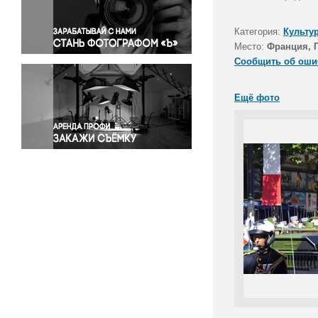
Правосудие
Происшествия и конфликты
Категория:
Культу
Религия
Место:
Франция, 
Сообщить об оши
Светская жизнь
Спорт
Ещё фото
Экология
Экономика и бизнес