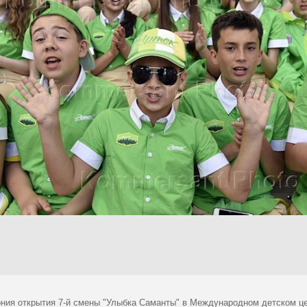
ния открытия 7-й смены "Улыбка Саманты" в Международном детском це