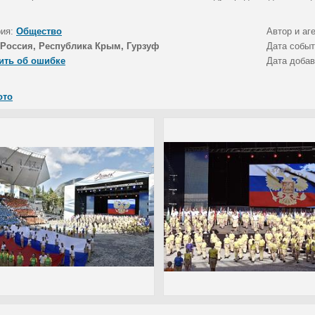
рия:
Общество
Автор и аг
Россия, Республика Крым, Гурзуф
Дата собы
ить об ошибке
Дата доба
ото