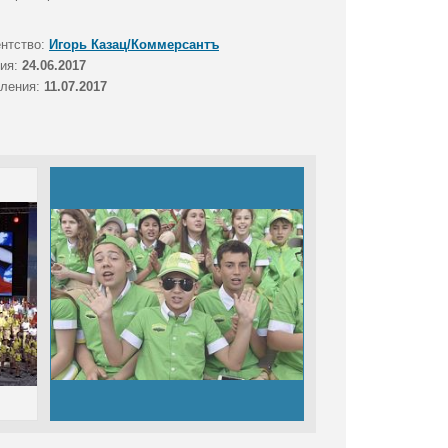
ентство:
Игорь Казац/Коммерсантъ
тия:
24.06.2017
вления:
11.07.2017