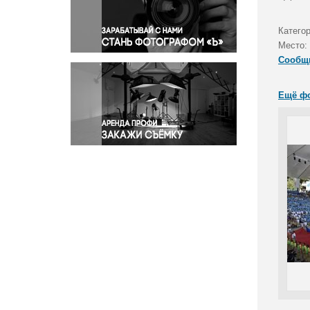
Правосудие
Происшествия и конфликты
Катего
Религия
Место:
Сообщ
Светская жизнь
Спорт
Ещё ф
Экология
Экономика и бизнес