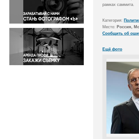
Правосудие
рамках саммита.
Происшествия и конфликты
Религия
Категория:
Полити
Место:
Россия, М
Светская жизнь
Сообщить об оши
Спорт
Экология
Ещё фото
Экономика и бизнес