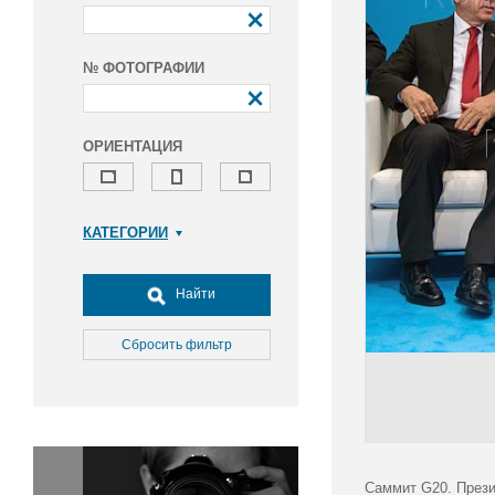
№ ФОТОГРАФИИ
ОРИЕНТАЦИЯ
КАТЕГОРИИ
Армия и ВПК
Досуг, туризм и отдых
Найти
Культура
Медицина
Сбросить фильтр
Наука
Образование
Общество
Окружающая среда
Политика
Саммит G20. Прези