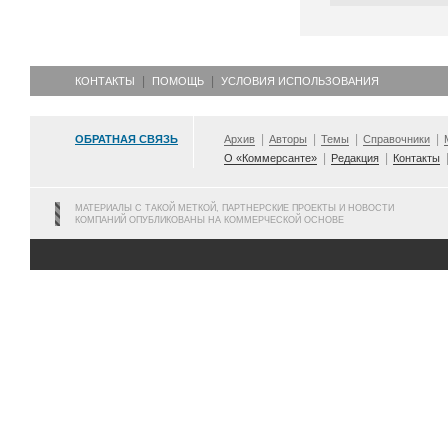
КОНТАКТЫ
ПОМОЩЬ
УСЛОВИЯ ИСПОЛЬЗОВАНИЯ
ОБРАТНАЯ СВЯЗЬ
Архив
Авторы
Темы
Справочники
О «Коммерсанте»
Редакция
Контакты
МАТЕРИАЛЫ С ТАКОЙ МЕТКОЙ, ПАРТНЕРСКИЕ ПРОЕКТЫ И НОВОСТИ
КОМПАНИЙ ОПУБЛИКОВАНЫ НА КОММЕРЧЕСКОЙ ОСНОВЕ