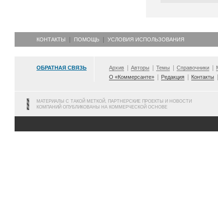
КОНТАКТЫ
ПОМОЩЬ
УСЛОВИЯ ИСПОЛЬЗОВАНИЯ
ОБРАТНАЯ СВЯЗЬ
Архив
Авторы
Темы
Справочники
О «Коммерсанте»
Редакция
Контакты
МАТЕРИАЛЫ С ТАКОЙ МЕТКОЙ, ПАРТНЕРСКИЕ ПРОЕКТЫ И НОВОСТИ
КОМПАНИЙ ОПУБЛИКОВАНЫ НА КОММЕРЧЕСКОЙ ОСНОВЕ