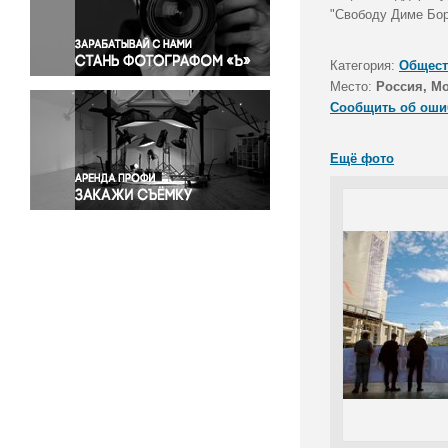
Правосудие
"Свободу Диме Бор
Происшествия и конфликты
Религия
Категория:
Общест
Место:
Россия, М
Светская жизнь
Сообщить об оши
Спорт
Экология
Ещё фото
Экономика и бизнес