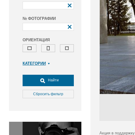
№ ФОТОГРАФИИ
ОРИЕНТАЦИЯ
КАТЕГОРИИ
Армия и ВПК
Досуг, туризм и отдых
Найти
Культура
Медицина
Сбросить фильтр
Наука
Образование
Общество
Окружающая среда
Политика
Акция в поддержку