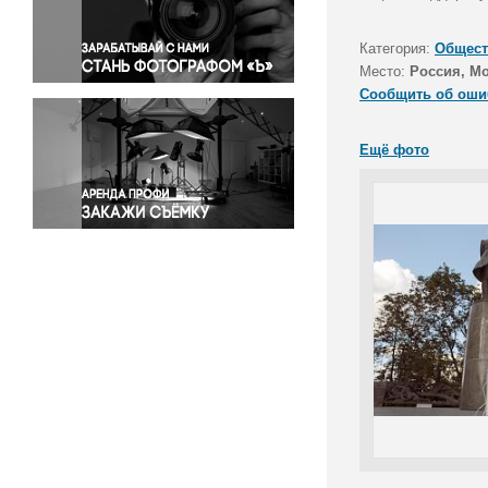
Правосудие
Происшествия и конфликты
Категория:
Общест
Религия
Место:
Россия, М
Сообщить об оши
Светская жизнь
Спорт
Ещё фото
Экология
Экономика и бизнес