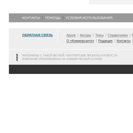
КОНТАКТЫ
ПОМОЩЬ
УСЛОВИЯ ИСПОЛЬЗОВАНИЯ
ОБРАТНАЯ СВЯЗЬ
Архив
Авторы
Темы
Справочники
О «Коммерсанте»
Редакция
Контакты
МАТЕРИАЛЫ С ТАКОЙ МЕТКОЙ, ПАРТНЕРСКИЕ ПРОЕКТЫ И НОВОСТИ
КОМПАНИЙ ОПУБЛИКОВАНЫ НА КОММЕРЧЕСКОЙ ОСНОВЕ