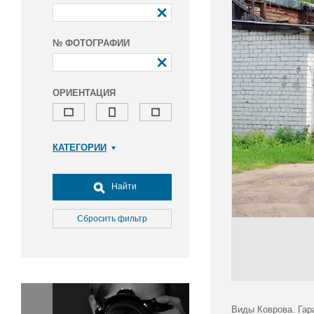
№ ФОТОГРАФИИ
ОРИЕНТАЦИЯ
КАТЕГОРИИ
Армия и ВПК
Досуг, туризм и отдых
Найти
Культура
Медицина
Сбросить фильтр
Наука
Образование
Общество
Окружающая среда
Политика
Виды Коврова. Гар