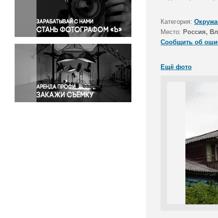
Правосудие
Происшествия и конфликты
Категория:
Окружа
Религия
Место:
Россия, В
Сообщить об оши
Светская жизнь
Спорт
Ещё фото
Экология
Экономика и бизнес