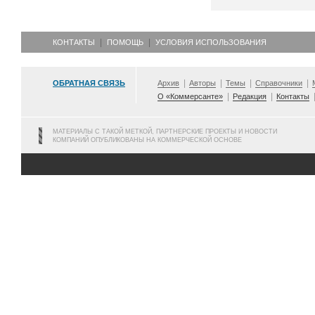
КОНТАКТЫ
ПОМОЩЬ
УСЛОВИЯ ИСПОЛЬЗОВАНИЯ
ОБРАТНАЯ СВЯЗЬ
Архив
Авторы
Темы
Справочники
О «Коммерсанте»
Редакция
Контакты
МАТЕРИАЛЫ С ТАКОЙ МЕТКОЙ, ПАРТНЕРСКИЕ ПРОЕКТЫ И НОВОСТИ
КОМПАНИЙ ОПУБЛИКОВАНЫ НА КОММЕРЧЕСКОЙ ОСНОВЕ