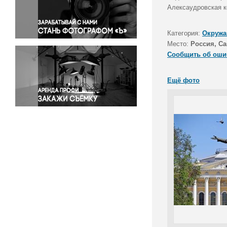
Правосудие
Алексаyдровская к
Происшествия и конфликты
Религия
Категория:
Окружа
Место:
Россия, Са
Светская жизнь
Сообщить об оши
Спорт
Экология
Ещё фото
Экономика и бизнес