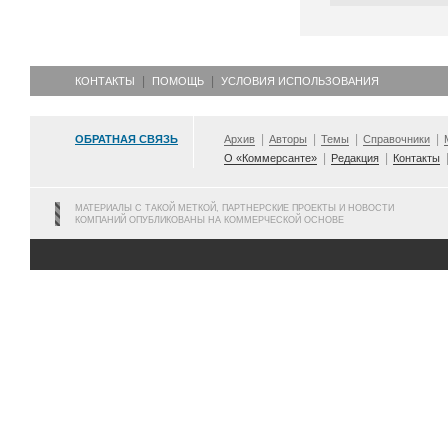
КОНТАКТЫ
ПОМОЩЬ
УСЛОВИЯ ИСПОЛЬЗОВАНИЯ
ОБРАТНАЯ СВЯЗЬ
Архив
Авторы
Темы
Справочники
О «Коммерсанте»
Редакция
Контакты
МАТЕРИАЛЫ С ТАКОЙ МЕТКОЙ, ПАРТНЕРСКИЕ ПРОЕКТЫ И НОВОСТИ
КОМПАНИЙ ОПУБЛИКОВАНЫ НА КОММЕРЧЕСКОЙ ОСНОВЕ