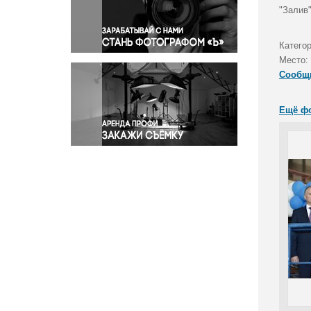
Правосудие
"Залив
Происшествия и конфликты
Религия
Катего
Место:
Светская жизнь
Сообщ
Спорт
Экология
Ещё ф
Экономика и бизнес