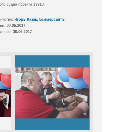
ого судна проекта 19910.
ентство:
Игорь Казац/Коммерсантъ
тия:
30.06.2017
вления:
30.06.2017