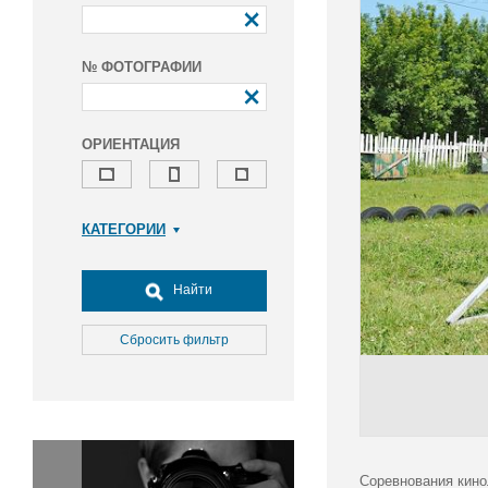
№ ФОТОГРАФИИ
ОРИЕНТАЦИЯ
КАТЕГОРИИ
Армия и ВПК
Досуг, туризм и отдых
Найти
Культура
Медицина
Сбросить фильтр
Наука
Образование
Общество
Окружающая среда
Политика
Соревнования кино