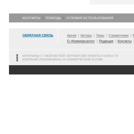
КОНТАКТЫ
ПОМОЩЬ
УСЛОВИЯ ИСПОЛЬЗОВАНИЯ
ОБРАТНАЯ СВЯЗЬ
Архив
Авторы
Темы
Справочники
О «Коммерсанте»
Редакция
Контакты
МАТЕРИАЛЫ С ТАКОЙ МЕТКОЙ, ПАРТНЕРСКИЕ ПРОЕКТЫ И НОВОСТИ
КОМПАНИЙ ОПУБЛИКОВАНЫ НА КОММЕРЧЕСКОЙ ОСНОВЕ