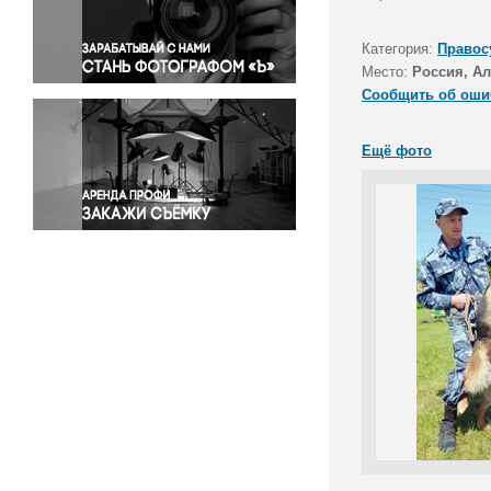
Правосудие
Происшествия и конфликты
Категория:
Правос
Религия
Место:
Россия, Ал
Сообщить об оши
Светская жизнь
Спорт
Ещё фото
Экология
Экономика и бизнес