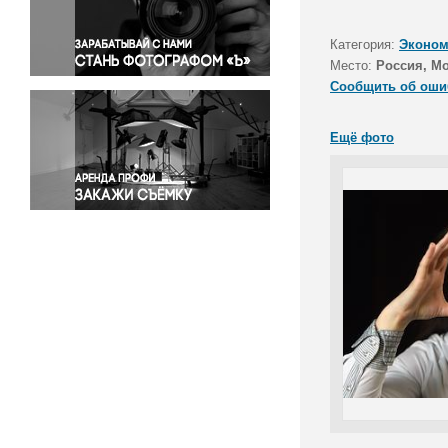
Правосудие
Происшествия и конфликты
Категория:
Эконом
Религия
Место:
Россия, М
Сообщить об оши
Светская жизнь
Спорт
Ещё фото
Экология
Экономика и бизнес