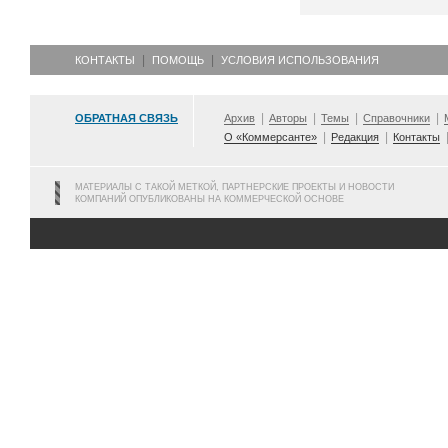
КОНТАКТЫ
ПОМОЩЬ
УСЛОВИЯ ИСПОЛЬЗОВАНИЯ
ОБРАТНАЯ СВЯЗЬ
Архив
Авторы
Темы
Справочники
О «Коммерсанте»
Редакция
Контакты
МАТЕРИАЛЫ С ТАКОЙ МЕТКОЙ, ПАРТНЕРСКИЕ ПРОЕКТЫ И НОВОСТИ
КОМПАНИЙ ОПУБЛИКОВАНЫ НА КОММЕРЧЕСКОЙ ОСНОВЕ