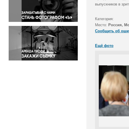
Правосудие
выпускников в зри
Происшествия и конфликты
Религия
Категория:
Место:
Россия, М
Светская жизнь
Сообщить об оши
Спорт
Экология
Ещё фото
Экономика и бизнес