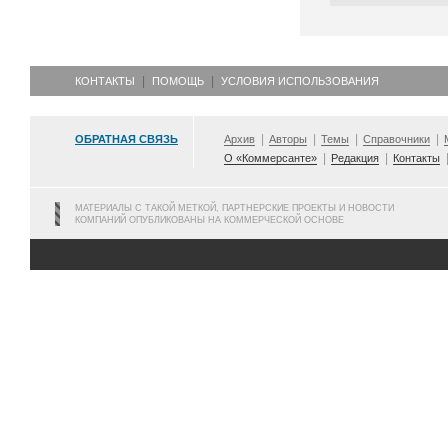
КОНТАКТЫ
ПОМОЩЬ
УСЛОВИЯ ИСПОЛЬЗОВАНИЯ
ОБРАТНАЯ СВЯЗЬ
Архив
Авторы
Темы
Справочники
О «Коммерсанте»
Редакция
Контакты
МАТЕРИАЛЫ С ТАКОЙ МЕТКОЙ, ПАРТНЕРСКИЕ ПРОЕКТЫ И НОВОСТИ
КОМПАНИЙ ОПУБЛИКОВАНЫ НА КОММЕРЧЕСКОЙ ОСНОВЕ