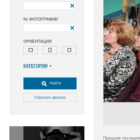
№ ФОТОГРАФИИ
ОРИЕНТАЦИЯ
КАТЕГОРИИ
Армия и ВПК
Досуг, туризм и отдых
Найти
Культура
Медицина
Сбросить фильтр
Наука
Образование
Общество
Окружающая среда
Политика
Праздник последне