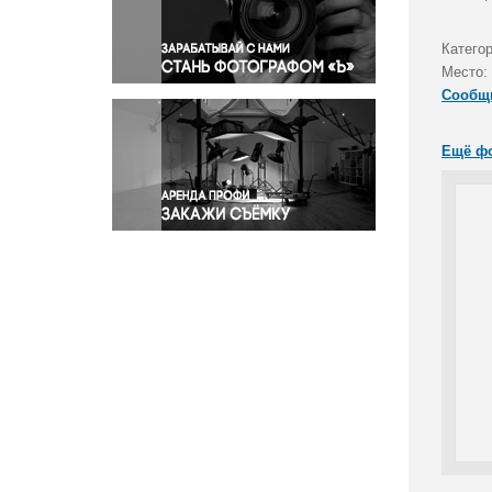
Правосудие
Происшествия и конфликты
Катего
Религия
Место:
Сообщ
Светская жизнь
Спорт
Ещё ф
Экология
Экономика и бизнес