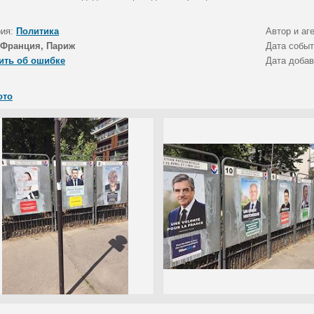
рия:
Политика
Автор и аг
Франция, Париж
Дата собы
ить об ошибке
Дата доба
ото