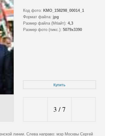
Код фото:
KMO_158298_00014_1
Формат файла:
jpg
Размер файла (Мбайт):
4,3
Размер фото (пикс.):
5079x3390
Купить
3
/
7
енской линии. Слева направо: мэр Москвы Сергей