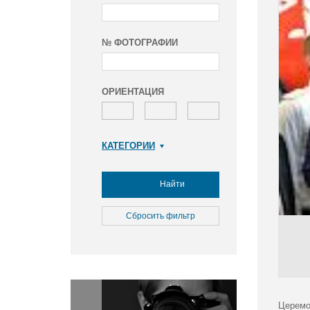
№ ФОТОГРАФИИ
ОРИЕНТАЦИЯ
КАТЕГОРИИ
Армия и ВПК
Досуг, туризм и отдых
Найти
Культура
Медицина
Сбросить фильтр
Наука
Образование
Общество
Окружающая среда
Политика
Церемо