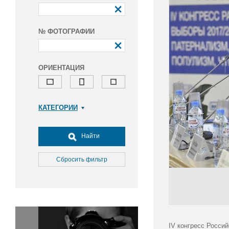
№ ФОТОГРАФИИ
ОРИЕНТАЦИЯ
КАТЕГОРИИ
Армия и ВПК
Досуг, туризм и отдых
Найти
Культура
Медицина
Сбросить фильтр
Наука
Образование
Общество
Окружающая среда
Политика
IV конгресс Росси