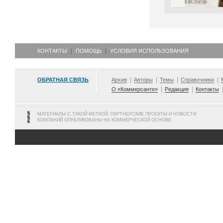
КОНТАКТЫ
ПОМОЩЬ
УСЛОВИЯ ИСПОЛЬЗОВАНИЯ
ОБРАТНАЯ СВЯЗЬ
Архив
Авторы
Темы
Справочники
О «Коммерсанте»
Редакция
Контакты
МАТЕРИАЛЫ С ТАКОЙ МЕТКОЙ, ПАРТНЕРСКИЕ ПРОЕКТЫ И НОВОСТИ
КОМПАНИЙ ОПУБЛИКОВАНЫ НА КОММЕРЧЕСКОЙ ОСНОВЕ