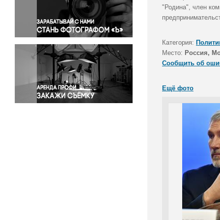
Правосудие
"Родина", член ко
предпринимательст
Происшествия и конфликты
Религия
Категория:
Полити
Светская жизнь
Место:
Россия, М
Спорт
Сообщить об оши
Экология
Экономика и бизнес
Ещё фото