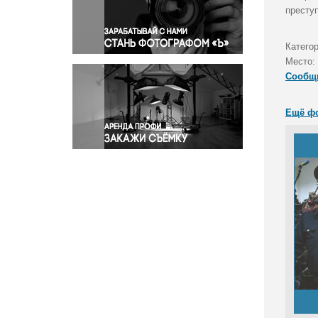
Правосудие
престу
Происшествия и конфликты
Религия
Катего
Место:
Светская жизнь
Сообщ
Спорт
Экология
Ещё ф
Экономика и бизнес