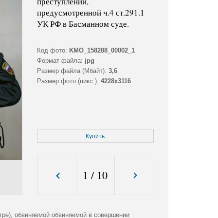
преступлений,
предусмотренной ч.4 ст.291.1
УК РФ в Басманном суде.
Код фото:
KMO_158288_00002_1
Формат файла:
jpg
Размер файла (Мбайт):
3,6
Размер фото (пикс.):
4228x3116
Купить
1
/
10
тре), обвиняемой обвиняемой в совершении