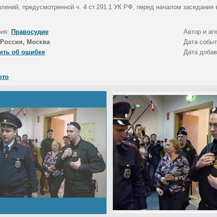
плений, предусмотренной ч. 4 ст.291.1 УК РФ, перед началом заседания
рия:
Правосудие
Автор и аг
Россия, Москва
Дата собы
ить об ошибке
Дата доба
ото