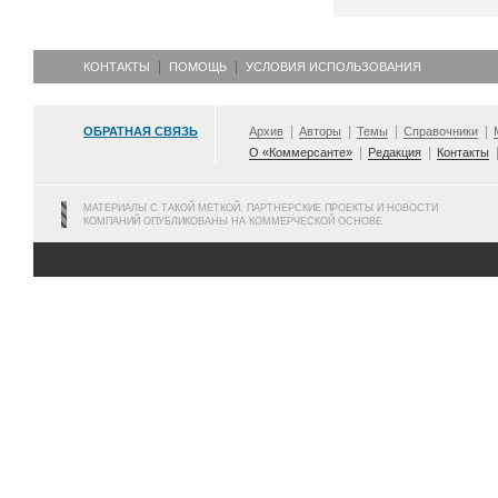
КОНТАКТЫ
ПОМОЩЬ
УСЛОВИЯ ИСПОЛЬЗОВАНИЯ
ОБРАТНАЯ СВЯЗЬ
Архив
Авторы
Темы
Справочники
О «Коммерсанте»
Редакция
Контакты
МАТЕРИАЛЫ С ТАКОЙ МЕТКОЙ, ПАРТНЕРСКИЕ ПРОЕКТЫ И НОВОСТИ
КОМПАНИЙ ОПУБЛИКОВАНЫ НА КОММЕРЧЕСКОЙ ОСНОВЕ