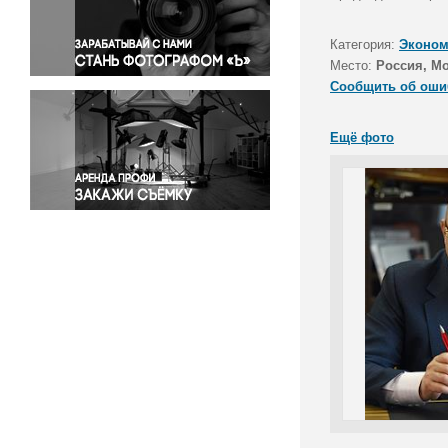
Правосудие
Происшествия и конфликты
Категория:
Эконом
Религия
Место:
Россия, М
Сообщить об оши
Светская жизнь
Спорт
Ещё фото
Экология
Экономика и бизнес