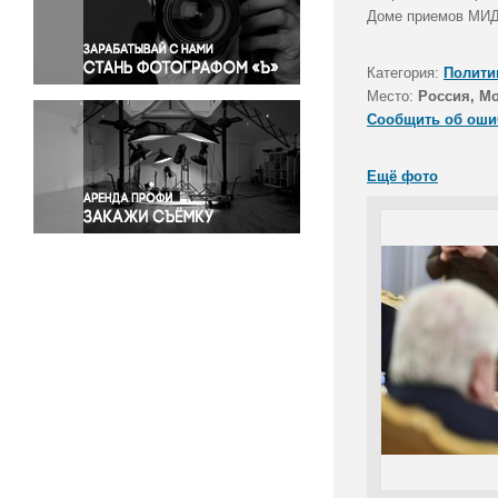
Правосудие
Доме приемов МИД 
Происшествия и конфликты
Религия
Категория:
Полити
Место:
Россия, М
Светская жизнь
Сообщить об оши
Спорт
Экология
Ещё фото
Экономика и бизнес