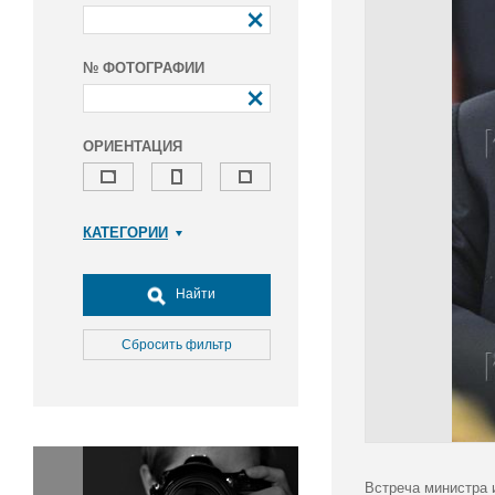
№ ФОТОГРАФИИ
ОРИЕНТАЦИЯ
КАТЕГОРИИ
Армия и ВПК
Досуг, туризм и отдых
Найти
Культура
Медицина
Сбросить фильтр
Наука
Образование
Общество
Окружающая среда
Политика
Встреча министра 