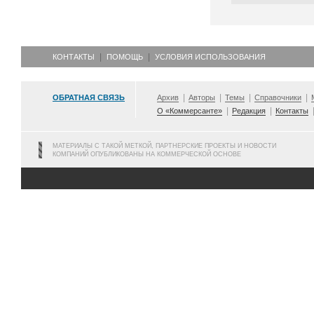
КОНТАКТЫ
ПОМОЩЬ
УСЛОВИЯ ИСПОЛЬЗОВАНИЯ
ОБРАТНАЯ СВЯЗЬ
Архив
Авторы
Темы
Справочники
О «Коммерсанте»
Редакция
Контакты
МАТЕРИАЛЫ С ТАКОЙ МЕТКОЙ, ПАРТНЕРСКИЕ ПРОЕКТЫ И НОВОСТИ
КОМПАНИЙ ОПУБЛИКОВАНЫ НА КОММЕРЧЕСКОЙ ОСНОВЕ