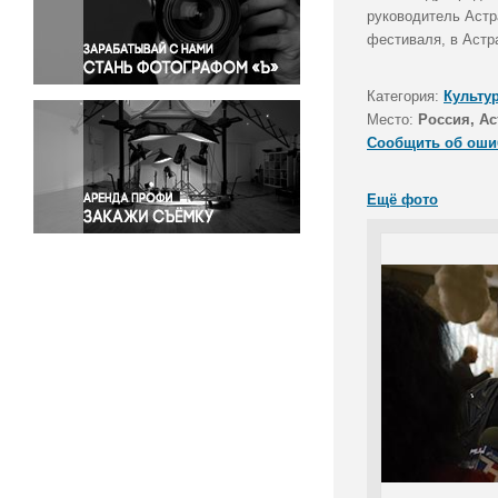
Правосудие
руководитель Астр
фестиваля, в Астр
Происшествия и конфликты
Религия
Категория:
Культу
Светская жизнь
Место:
Россия, Ас
Спорт
Сообщить об оши
Экология
Экономика и бизнес
Ещё фото