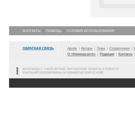
КОНТАКТЫ
ПОМОЩЬ
УСЛОВИЯ ИСПОЛЬЗОВАНИЯ
ОБРАТНАЯ СВЯЗЬ
Архив
Авторы
Темы
Справочники
О «Коммерсанте»
Редакция
Контакты
МАТЕРИАЛЫ С ТАКОЙ МЕТКОЙ, ПАРТНЕРСКИЕ ПРОЕКТЫ И НОВОСТИ
КОМПАНИЙ ОПУБЛИКОВАНЫ НА КОММЕРЧЕСКОЙ ОСНОВЕ