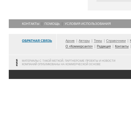
КОНТАКТЫ
ПОМОЩЬ
УСЛОВИЯ ИСПОЛЬЗОВАНИЯ
ОБРАТНАЯ СВЯЗЬ
Архив
Авторы
Темы
Справочники
О «Коммерсанте»
Редакция
Контакты
МАТЕРИАЛЫ С ТАКОЙ МЕТКОЙ, ПАРТНЕРСКИЕ ПРОЕКТЫ И НОВОСТИ
КОМПАНИЙ ОПУБЛИКОВАНЫ НА КОММЕРЧЕСКОЙ ОСНОВЕ