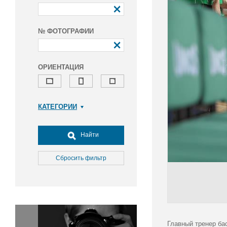
№ ФОТОГРАФИИ
ОРИЕНТАЦИЯ
КАТЕГОРИИ
Армия и ВПК
Досуг, туризм и отдых
Найти
Культура
Медицина
Сбросить фильтр
Наука
Образование
Общество
Окружающая среда
Политика
Главный тренер ба