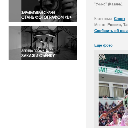
Правосудие
"Уникс" (Казань).
Происшествия и конфликты
Религия
Категория:
Спорт
Место:
Россия, Та
Светская жизнь
Сообщить об оши
Спорт
Экология
Ещё фото
Экономика и бизнес