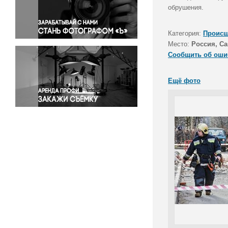
Правосудие
обрушения.
Происшествия и конфликты
Религия
Категория:
Происш
Место:
Россия, Са
Светская жизнь
Сообщить об оши
Спорт
Экология
Ещё фото
Экономика и бизнес