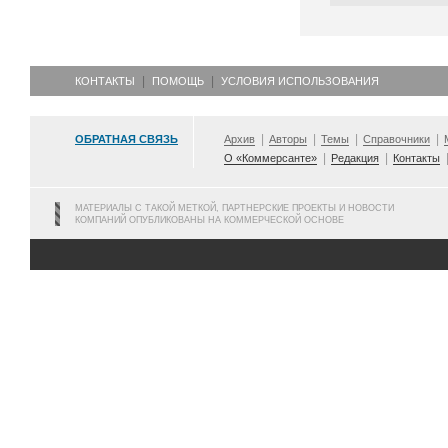
КОНТАКТЫ
ПОМОЩЬ
УСЛОВИЯ ИСПОЛЬЗОВАНИЯ
ОБРАТНАЯ СВЯЗЬ
Архив
Авторы
Темы
Справочники
О «Коммерсанте»
Редакция
Контакты
МАТЕРИАЛЫ С ТАКОЙ МЕТКОЙ, ПАРТНЕРСКИЕ ПРОЕКТЫ И НОВОСТИ
КОМПАНИЙ ОПУБЛИКОВАНЫ НА КОММЕРЧЕСКОЙ ОСНОВЕ