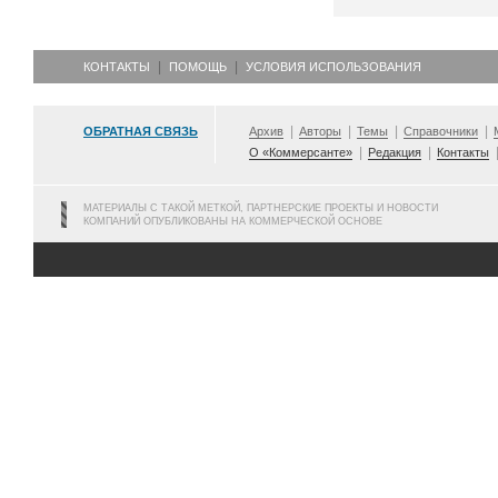
КОНТАКТЫ
ПОМОЩЬ
УСЛОВИЯ ИСПОЛЬЗОВАНИЯ
ОБРАТНАЯ СВЯЗЬ
Архив
Авторы
Темы
Справочники
О «Коммерсанте»
Редакция
Контакты
МАТЕРИАЛЫ С ТАКОЙ МЕТКОЙ, ПАРТНЕРСКИЕ ПРОЕКТЫ И НОВОСТИ
КОМПАНИЙ ОПУБЛИКОВАНЫ НА КОММЕРЧЕСКОЙ ОСНОВЕ