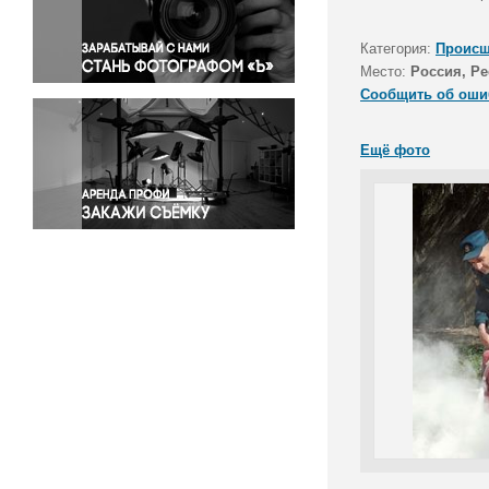
Правосудие
Происшествия и конфликты
Категория:
Происш
Религия
Место:
Россия, Р
Сообщить об оши
Светская жизнь
Спорт
Ещё фото
Экология
Экономика и бизнес