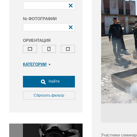
№ ФОТОГРАФИИ
ОРИЕНТАЦИЯ
КАТЕГОРИИ
Армия и ВПК
Досуг, туризм и отдых
Найти
Культура
Медицина
Сбросить фильтр
Наука
Образование
Общество
Окружающая среда
Политика
Участники семинар