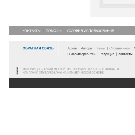
КОНТАКТЫ
ПОМОЩЬ
УСЛОВИЯ ИСПОЛЬЗОВАНИЯ
ОБРАТНАЯ СВЯЗЬ
Архив
Авторы
Темы
Справочники
О «Коммерсанте»
Редакция
Контакты
МАТЕРИАЛЫ С ТАКОЙ МЕТКОЙ, ПАРТНЕРСКИЕ ПРОЕКТЫ И НОВОСТИ
КОМПАНИЙ ОПУБЛИКОВАНЫ НА КОММЕРЧЕСКОЙ ОСНОВЕ