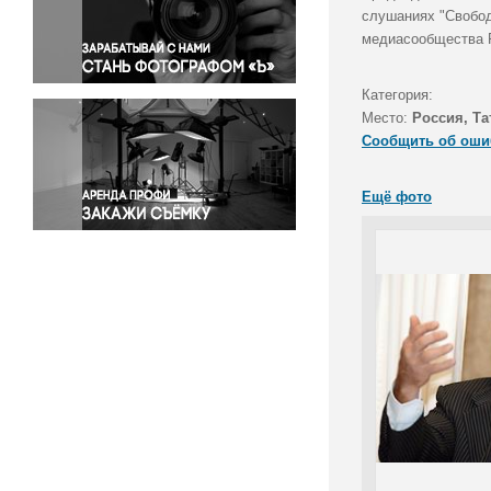
Правосудие
слушаниях "Свобод
медиасообщества 
Происшествия и конфликты
Религия
Категория:
Светская жизнь
Место:
Россия, Та
Спорт
Сообщить об оши
Экология
Экономика и бизнес
Ещё фото