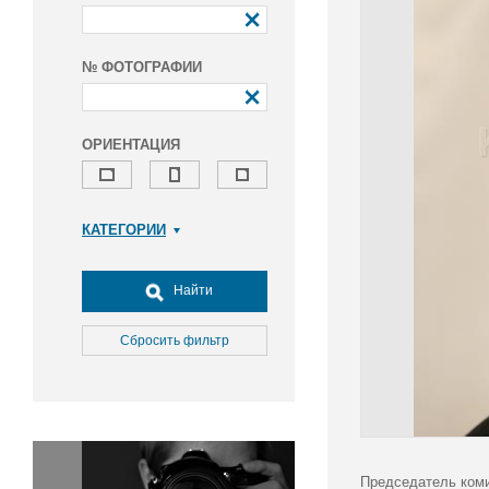
№ ФОТОГРАФИИ
ОРИЕНТАЦИЯ
КАТЕГОРИИ
Армия и ВПК
Досуг, туризм и отдых
Найти
Культура
Медицина
Сбросить фильтр
Наука
Образование
Общество
Окружающая среда
Политика
Председатель коми