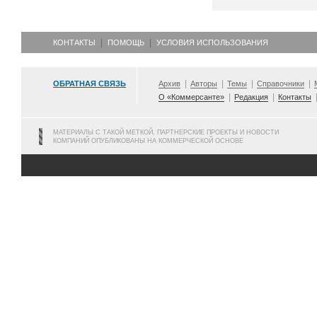
КОНТАКТЫ
ПОМОЩЬ
УСЛОВИЯ ИСПОЛЬЗОВАНИЯ
ОБРАТНАЯ СВЯЗЬ
Архив
Авторы
Темы
Справочники
О «Коммерсанте»
Редакция
Контакты
МАТЕРИАЛЫ С ТАКОЙ МЕТКОЙ, ПАРТНЕРСКИЕ ПРОЕКТЫ И НОВОСТИ
КОМПАНИЙ ОПУБЛИКОВАНЫ НА КОММЕРЧЕСКОЙ ОСНОВЕ