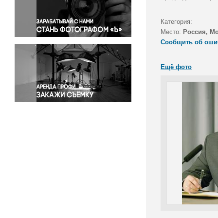
Правосудие
Происшествия и конфликты
Категория:
Религия
Место:
Россия, М
Сообщить об оши
Светская жизнь
Спорт
Ещё фото
Экология
Экономика и бизнес