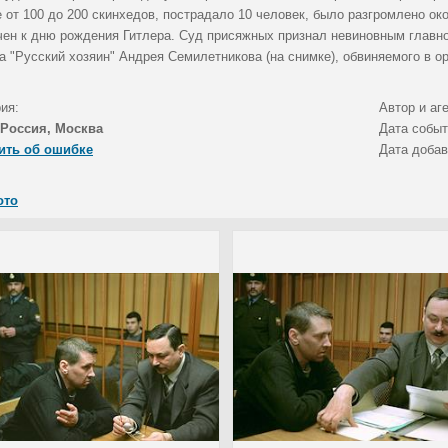
 от 100 до 200 скинхедов, пострадало 10 человек, было разгромлено ок
чен к дню рождения Гитлера. Суд присяжных признал невиновным главног
а "Русский хозяин" Андрея Семилетникова (на снимке), обвиняемого в ор
ия:
Автор и аг
Россия, Москва
Дата собы
ить об ошибке
Дата доба
ото