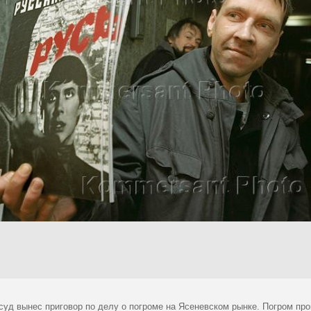
суд вынес приговор по делу о погроме на Ясеневском рынке. Погром про