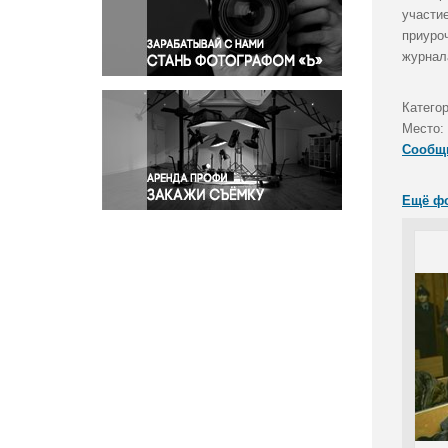
Правосудие
участие
приуро
Происшествия и конфликты
журнал
Религия
Светская жизнь
Категор
Спорт
Место:
Экология
Сообщ
Экономика и бизнес
Ещё ф