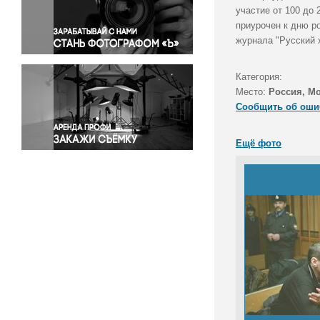
Правосудие
участие от 100 до 
приурочен к дню р
Происшествия и конфликты
журнала "Русский 
Религия
Светская жизнь
Категория:
Спорт
Место:
Россия, М
Экология
Сообщить об оши
Экономика и бизнес
Ещё фото