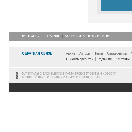
КОНТАКТЫ
ПОМОЩЬ
УСЛОВИЯ ИСПОЛЬЗОВАНИЯ
ОБРАТНАЯ СВЯЗЬ
Архив
Авторы
Темы
Справочники
О «Коммерсанте»
Редакция
Контакты
МАТЕРИАЛЫ С ТАКОЙ МЕТКОЙ, ПАРТНЕРСКИЕ ПРОЕКТЫ И НОВОСТИ
КОМПАНИЙ ОПУБЛИКОВАНЫ НА КОММЕРЧЕСКОЙ ОСНОВЕ