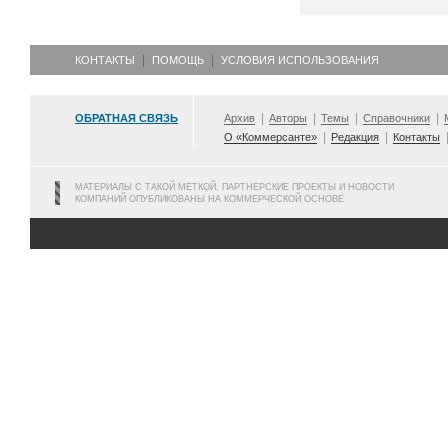
КОНТАКТЫ
ПОМОЩЬ
УСЛОВИЯ ИСПОЛЬЗОВАНИЯ
ОБРАТНАЯ СВЯЗЬ
Архив
Авторы
Темы
Справочники
О «Коммерсанте»
Редакция
Контакты
МАТЕРИАЛЫ С ТАКОЙ МЕТКОЙ, ПАРТНЕРСКИЕ ПРОЕКТЫ И НОВОСТИ
КОМПАНИЙ ОПУБЛИКОВАНЫ НА КОММЕРЧЕСКОЙ ОСНОВЕ