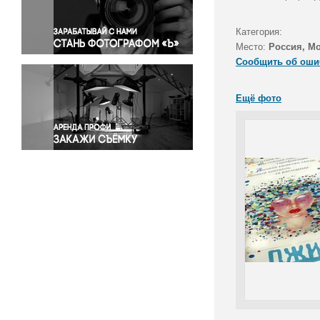
Правосудие
Происшествия и конфликты
Категория:
Религия
Место:
Россия, М
Сообщить об оши
Светская жизнь
Спорт
Ещё фото
Экология
Экономика и бизнес