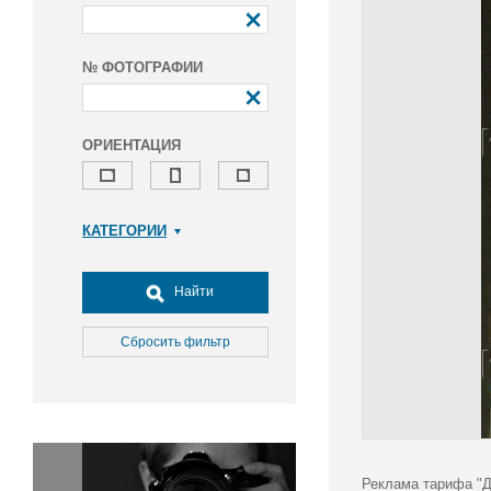
№ ФОТОГРАФИИ
ОРИЕНТАЦИЯ
КАТЕГОРИИ
Армия и ВПК
Досуг, туризм и отдых
Найти
Культура
Медицина
Сбросить фильтр
Наука
Образование
Общество
Окружающая среда
Политика
Реклама тарифа "Д